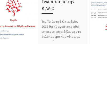
Γνωριμία με την
Κ.ΑΛ.Ο
Την Τετάρτη 9 Οκτωβρίου
2019 θα πραγματοποιηθεί
ενημερωτική εκδήλωση στο
Ξυλόκαστρο Κορινθίας, με
την συνέργεια του
Σωματείου Αλληλεγγύης και
Προσφοράς Ξυλοκάστρου,
στην […]