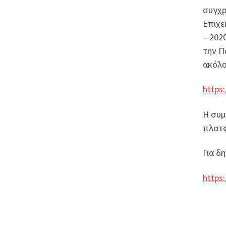
συγχρ
Επιχε
– 202
την Π
ακόλ
https
Η συμ
πλατφ
Για δ
https