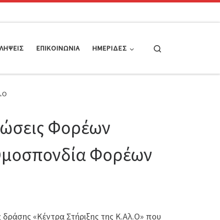
Search
ΛΉΨΕΙΣ
ΕΠΙΚΟΙΝΩΝΊΑ
ΗΜΕΡΊΔΕΣ
Λ.O
Ενώσεις Φορέων
α Ομοσπονδία Φορέων
 δράσης «Κέντρα Στήριξης της Κ.Αλ.Ο» που