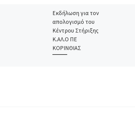
Εκδήλωση για τον
απολογισμό του
Κέντρου Στήριξης
Κ.ΑΛ.Ο ΠΕ
ΚΟΡΙΝΘΙΑΣ
Το Κέντρο Στήριξης Καλό
Κορινθίας στο πλαίσιο
υλοποίησης της δράσης
«Κέντρα Στήριξης της
Κ.Αλ.Ο» που
συγχρηματοδοτείται από την
Ελλάδα και την Ευρωπαϊκή
Ένωση […]