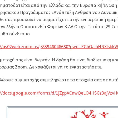
ηματοδοτείται από την Ελλάδα και την Ευρωπαϊκή Ένωση 
ιρησιακού Προγράμματος «Ανάπτυξη Ανθρώπινου Δυναμικο
0». σας προσκαλεί να συμμετέχετε στην ενημερωτική ημερίδ
ανελλήνια Ομοσπονδία Φορέων Κ.ΑΛ.O την Τετάρτη 29 Σε
ουθο σύνδεσμο
://us02web.zoom.us/j/83946046680?pwd=ZGhOalhHNXlsb
μετοχή σας είναι δωρεάν. Η δράση θα είναι διαδικτυακή κ
όρμας Zoom. Δε χρειάζεται να το εγκαταστήσετε.
ηλώσεις συμμετοχής συμπληρώστε τα στοιχεία σας σε αυτ
://docs.google.com/forms/d/1jZppACnwQeLO4HSGz3ajVzvH0