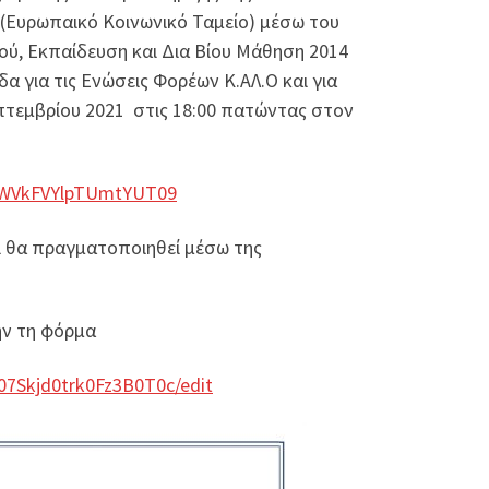
(Ευρωπαικό Κοινωνικό Ταμείο) μέσω του
ύ, Εκπαίδευση και Δια Βίου Μάθηση 2014
α για τις Ενώσεις Φορέων Κ.ΑΛ.Ο και για
πτεμβρίου 2021 στις 18:00 πατώντας στον
kVWVkFVYlpTUmtYUT09
αι θα πραγματοποιηθεί μέσω της
ήν τη φόρμα
7Skjd0trk0Fz3B0T0c/edit